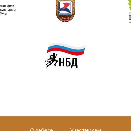
О забеге
Участникам