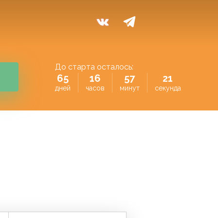
До старта осталось:
65
16
57
21
дней
часов
минут
секунда